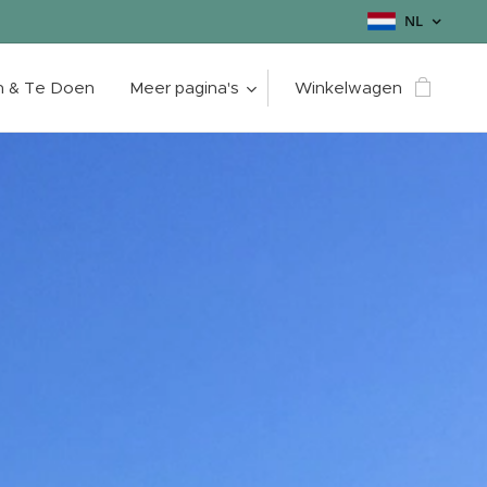
NL
n & Te Doen
Meer pagina's
Winkelwagen