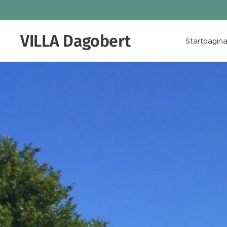
VILLA
Dagobert
Startpagin