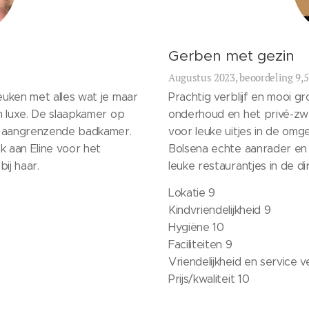
Gerben met gezin
Augustus 2023, beoordeling 9,5
euken met alles wat je maar
Prachtig verblijf en mooi gr
en luxe. De slaapkamer op
onderhoud en het privé-zwe
e aangrenzende badkamer.
voor leuke uitjes in de om
k aan Eline voor het
Bolsena echte aanrader en h
ij haar.
leuke restaurantjes in de d
Lokatie 9
Kindvriendelijkheid 9
Hygiëne 10
Faciliteiten 9
Vriendelijkheid en service 
Prijs/kwaliteit 10