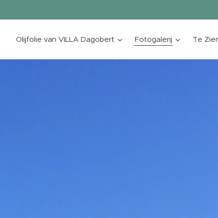
a
Olijfolie van VILLA Dagobert
Fotogalerij
Te Zie