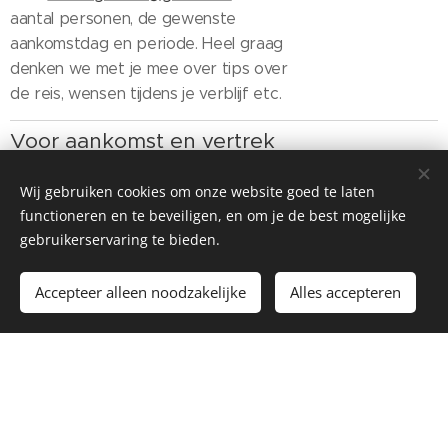
aantal personen, de gewenste
aankomstdag en periode. Heel graag
denken we met je mee over tips over
de reis, wensen tijdens je verblijf etc.
Voor aankomst en vertrek
zijn
Wij gebruiken cookies om onze website goed te laten
alle dagen
mogelijk
functioneren en te beveiligen, en om je de best mogelijke
gebruikerservaring te bieden.
Minimaal verblijf 5 dagen.
Accepteer alleen noodzakelijke
Alles accepteren
Bezetting maximaal 8 personen.
Huurprijzen zijn
Inclusief
gebruik bedlinnen,
keukenlinnen en handdoeken, gebruik